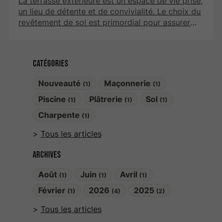
La terrasse extérieure est un espace de vie prisé,
un lieu de détente et de convivialité. Le choix du
revêtement de sol est primordial pour assurer
confort et esthétisme. Parmi les options
disponibles sur le marché, le carrelage en grès
cérame se distingue par ses nombreux
Catégories
avantages. Cet article explore les raisons pour
lesquelles il est judicieux d’opter pour ce
Nouveauté
Maçonnerie
(1)
(1)
matériau pour votre terrasse.
Piscine
Plâtrerie
Sol
(1)
(1)
(1)
Charpente
(1)
Tous les articles
Archives
Août
Juin
Avril
(1)
(1)
(1)
Février
2026
2025
(1)
(4)
(2)
Tous les articles