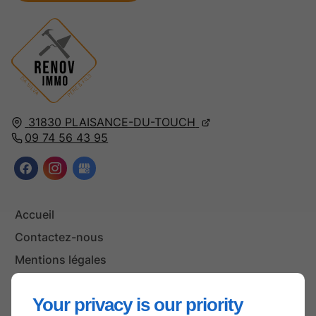
31830
PLAISANCE-DU-TOUCH
09 74 56 43 95
Accueil
Contactez-nous
Mentions légales
Plan du site
Your privacy is our priority